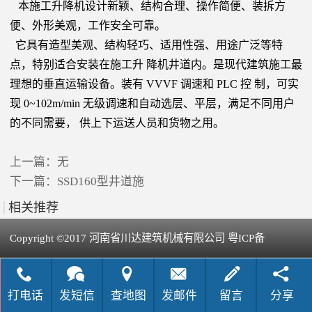
本施工升降机设计新颖、结构合理、操作简便、装拆方
便、外形美观，工作安全可靠。
它具有造型美观、结构轻巧、适用性强、用途广泛等特
点，特别适合安装在施工升
降机井道内。是现代建筑施工最
理想的垂直运输设备。装有
VVVF
调速和
PLC
控
制，可实
现
0
~
102m/min
无级调速和自动选层、平层，满足不同用户
的不同需要，
供上下运送人员和货物之用。
上一篇：无
下一篇：
SSD160型井道施
相关推荐
Copyright ©2017 河南省川达建筑机械有限公司 粤ICP备
犀牛云提供企业云服务
09063742号-1
打电话
发短信
查地图
发邮件
留言
分享