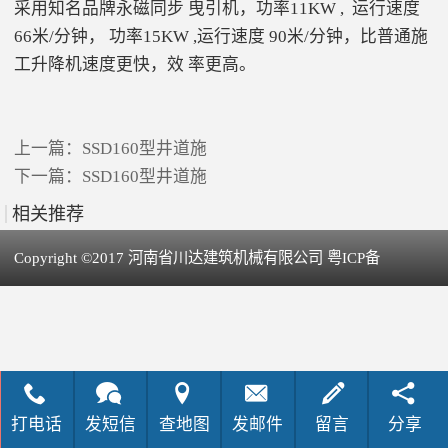
采用知名品牌永磁同步 曳引机，功率11KW , 运行速度
66米/分钟， 功率15KW ,运行速度 90米/分钟，比普通施
工升降机速度更快，效 率更高。
上一篇：
SSD160型井道施
下一篇：
SSD160型井道施
相关推荐
Copyright ©2017 河南省川达建筑机械有限公司 粤ICP备
犀牛云提供企业云服务
09063742号-1
打电话
发短信
查地图
发邮件
留言
分享