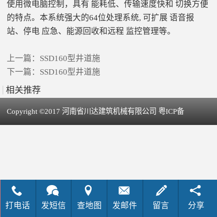
使用微电脑控制，具有 能耗低、传输速度快和 切换方便
的特点。本系统强大的64位处理系统, 可扩展 语音报
站、停电 应急、能源回收和远程 监控管理等。
上一篇：
SSD160型井道施
下一篇：
SSD160型井道施
相关推荐
Copyright ©2017 河南省川达建筑机械有限公司 粤ICP备
犀牛云提供企业云服务
09063742号-1
打电话
发短信
查地图
发邮件
留言
分享