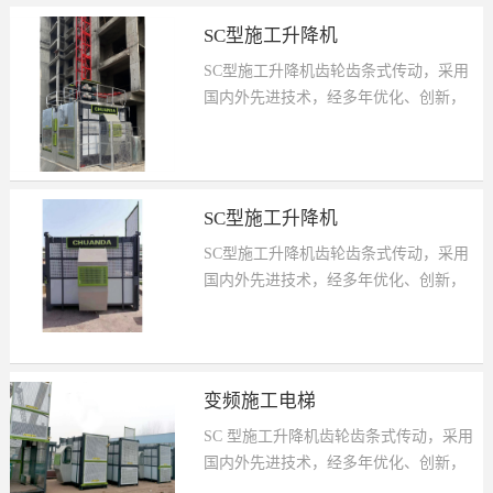
SC型施工升降机
SC型施工升降机齿轮齿条式传动，采用
国内外先进技术，经多年优化、创新，
设计新颖、结构合理、操作简便、装拆方
便、外形美观，工作安全可靠。是现代建
筑施工最理想的垂直运输设备。它具有造
型美观、结构轻巧、适用性强、用途广泛
SC型施工升降机
等特点，可根据需要组合成各种形式，包
SC型施工升降机齿轮齿条式传动，采用
括规则截面和不规则截面，起重量从
国内外先进技术，经多年优化、创新，
1000kg 到 2000kg，运行速度从
设计新颖、结构合理、操作简便、装拆方
28m/min 到 38m/min，加装VVVF 调速和
便、外形美观，工作安全可靠。是现代建
PLC 控制后，可实现 0～68m/min 无级调
筑施工最理想的垂直运输设备。它具有造
速和自动选层、平层，满足不同用户的不
型美观、结构轻巧、适用性强、用途广泛
同需要。具...
变频施工电梯
等特点，可根据需要组合成各种形式，包
SC 型施工升降机齿轮齿条式传动，采用
括规则截面和不规则截面，起重量从
国内外先进技术，经多年优化、创新，
1000kg 到 2000kg，运行速度从
有更优良的技术性能，更安全可靠的工作
设计新颖、结构合理、操作简便、装拆方
28m/min 到 38m/min，加装VVVF 调速和