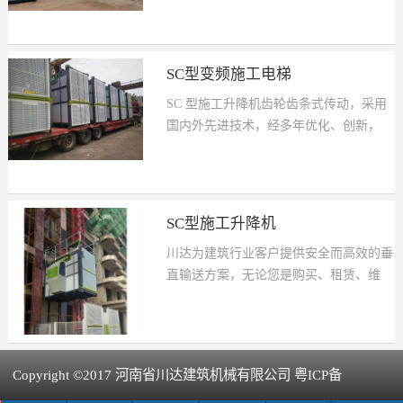
机构，更紧凑的结构。
便、外形美观，工作安全可靠。是现代建
PLC 控制后，可实现 0～68m/min 无级调
筑施工最理想的垂直运输设备。它具有造
速和自动选层、平层，满足不同用户的不
型美观、结构轻巧、适用性强、用途广泛
同需要。具...
SC型变频施工电梯
等特点，可根据需要组合成各种形式，包
SC 型施工升降机齿轮齿条式传动，采用
括规则截面和不规则截面，起重量从
国内外先进技术，经多年优化、创新，
1000kg 到 2000kg，运行速度从
有更优良的技术性能，更安全可靠的工作
设计新颖、结构合理、操作简便、装拆方
28m/min 到 38m/min，加装VVVF 调速和
机构，更紧凑的结构。
便、外形美观，工作安全可靠。是现代建
PLC 控制后，可实现 0～68m/min 无级调
筑施工最理想的垂直运输设备。它具有造
速和自动选层、平层，满足不同用户的不
型美观、结构轻巧、适用性强、用途广泛
同需要。...
SC型施工升降机
等特点，可根据需要组合成各种形式，包
川达为建筑行业客户提供安全而高效的垂
括规则截面和不规则截面，起重量从
直输送方案，无论您是购买、租赁、维
1000kg 到 2000kg，运行速度从
具有更优良的技术性能，更安全可靠的工
修、培训相关人员，都将有极其完善的售
28m/min 到 38m/min，加装VVVF 调速和
作机构，更紧凑 的结构。
后服务和技术支持为您的使用保驾护航。
PLC 控制后，可实现 0～68m/min 无级调
“川达”系列施工升降机具有技术先进、使
速和自动选层、平层，满足不同用户的不
用安全可靠、维护保养方便等显著特点，
同需要。...
Copyright ©2017 河南省川达建筑机械有限公司 粤ICP备
是现在建筑施工最理想的垂直运输设备。