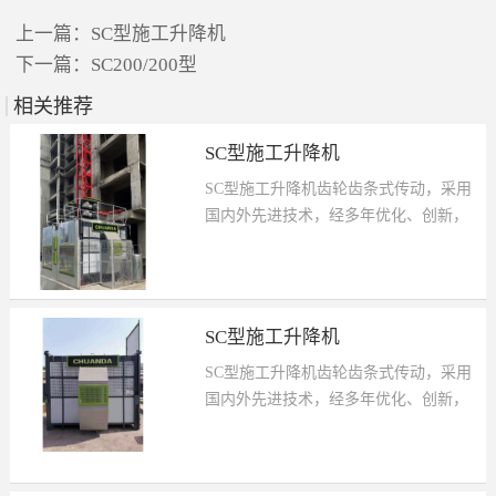
上一篇：
SC型施工升降机
下一篇：
SC200/200型
相关推荐
SC型施工升降机
SC型施工升降机齿轮齿条式传动，采用
国内外先进技术，经多年优化、创新，
设计新颖、结构合理、操作简便、装拆方
便、外形美观，工作安全可靠。是现代建
筑施工最理想的垂直运输设备。它具有造
型美观、结构轻巧、适用性强、用途广泛
SC型施工升降机
等特点，可根据需要组合成各种形式，包
SC型施工升降机齿轮齿条式传动，采用
括规则截面和不规则截面，起重量从
国内外先进技术，经多年优化、创新，
1000kg 到 2000kg，运行速度从
设计新颖、结构合理、操作简便、装拆方
28m/min 到 38m/min，加装VVVF 调速和
便、外形美观，工作安全可靠。是现代建
PLC 控制后，可实现 0～68m/min 无级调
筑施工最理想的垂直运输设备。它具有造
速和自动选层、平层，满足不同用户的不