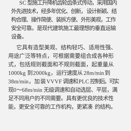
SC
型施工升降机齿轮齿条式传动，采用国内
外先进技术，经多年优化、
创新，
设计新颖、结
构合理、操作简便、装拆方便、外形美观，工作
安全
可靠。是现代建筑施工最理想的垂直运输
设备。
它具有造型美观、结构轻巧、适用性强、
用途广泛等特点，可根据
需要组合成各种形
式，包括规则截面和不规则截面，起重量从
1000kg
到
2000kg，
运行速度从
28m/min
到
38m/min，
加装
VVVF
调速和
PLC
控
制后，可实
现
0～68m/min
无级调速和自动选层、平层，满
足不同用户
的不同需要。具有更优良的技术性
能，更安全可靠的工作机构，更紧凑
的结构。