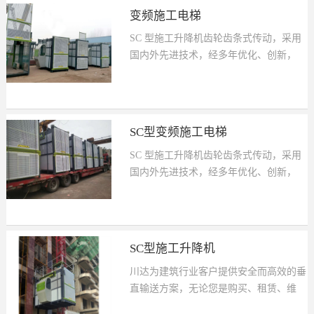
型美观、结构轻巧、适用性强、用途广泛
同需要。具...
变频施工电梯
等特点，可根据需要组合成各种形式，包
SC 型施工升降机齿轮齿条式传动，采用
括规则截面和不规则截面，起重量从
国内外先进技术，经多年优化、创新，
1000kg 到 2000kg，运行速度从
有更优良的技术性能，更安全可靠的工作
设计新颖、结构合理、操作简便、装拆方
28m/min 到 38m/min，加装VVVF 调速和
机构，更紧凑的结构。
便、外形美观，工作安全可靠。是现代建
PLC 控制后，可实现 0～68m/min 无级调
筑施工最理想的垂直运输设备。它具有造
速和自动选层、平层，满足不同用户的不
型美观、结构轻巧、适用性强、用途广泛
同需要。具...
SC型变频施工电梯
等特点，可根据需要组合成各种形式，包
SC 型施工升降机齿轮齿条式传动，采用
括规则截面和不规则截面，起重量从
国内外先进技术，经多年优化、创新，
1000kg 到 2000kg，运行速度从
有更优良的技术性能，更安全可靠的工作
设计新颖、结构合理、操作简便、装拆方
28m/min 到 38m/min，加装VVVF 调速和
机构，更紧凑的结构。
便、外形美观，工作安全可靠。是现代建
PLC 控制后，可实现 0～68m/min 无级调
筑施工最理想的垂直运输设备。它具有造
速和自动选层、平层，满足不同用户的不
型美观、结构轻巧、适用性强、用途广泛
同需要。...
SC型施工升降机
等特点，可根据需要组合成各种形式，包
川达为建筑行业客户提供安全而高效的垂
括规则截面和不规则截面，起重量从
直输送方案，无论您是购买、租赁、维
1000kg 到 2000kg，运行速度从
具有更优良的技术性能，更安全可靠的工
修、培训相关人员，都将有极其完善的售
28m/min 到 38m/min，加装VVVF 调速和
作机构，更紧凑 的结构。