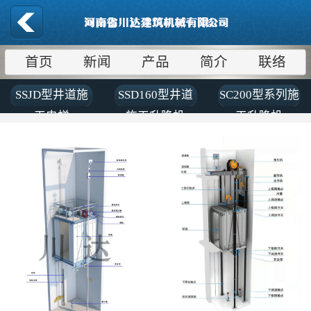
首页
新闻
产品
简介
联络
SSJD型井道施
SSD160型井道
SC200型系列施
工电梯
施工升降机
工升降机