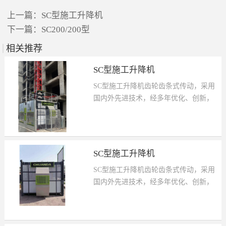
上一篇：
SC型施工升降机
下一篇：
SC200/200型
相关推荐
SC型施工升降机
SC型施工升降机齿轮齿条式传动，采用
国内外先进技术，经多年优化、创新，
设计新颖、结构合理、操作简便、装拆方
便、外形美观，工作安全可靠。是现代建
筑施工最理想的垂直运输设备。它具有造
型美观、结构轻巧、适用性强、用途广泛
SC型施工升降机
等特点，可根据需要组合成各种形式，包
SC型施工升降机齿轮齿条式传动，采用
括规则截面和不规则截面，起重量从
国内外先进技术，经多年优化、创新，
1000kg 到 2000kg，运行速度从
设计新颖、结构合理、操作简便、装拆方
28m/min 到 38m/min，加装VVVF 调速和
便、外形美观，工作安全可靠。是现代建
PLC 控制后，可实现 0～68m/min 无级调
筑施工最理想的垂直运输设备。它具有造
速和自动选层、平层，满足不同用户的不