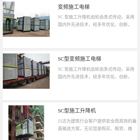
型美观、结构轻巧、适用性强、用途广泛
同需要。具...
变频施工电梯
等特点，可根据需要组合成各种形式，包
SC 型施工升降机齿轮齿条式传动，采用
括规则截面和不规则截面，起重量从
国内外先进技术，经多年优化、创新，
1000kg 到 2000kg，运行速度从
有更优良的技术性能，更安全可靠的工作
设计新颖、结构合理、操作简便、装拆方
28m/min 到 38m/min，加装VVVF 调速和
机构，更紧凑的结构。
便、外形美观，工作安全可靠。是现代建
PLC 控制后，可实现 0～68m/min 无级调
筑施工最理想的垂直运输设备。它具有造
速和自动选层、平层，满足不同用户的不
型美观、结构轻巧、适用性强、用途广泛
同需要。具...
SC型变频施工电梯
等特点，可根据需要组合成各种形式，包
SC 型施工升降机齿轮齿条式传动，采用
括规则截面和不规则截面，起重量从
国内外先进技术，经多年优化、创新，
1000kg 到 2000kg，运行速度从
有更优良的技术性能，更安全可靠的工作
设计新颖、结构合理、操作简便、装拆方
28m/min 到 38m/min，加装VVVF 调速和
机构，更紧凑的结构。
便、外形美观，工作安全可靠。是现代建
PLC 控制后，可实现 0～68m/min 无级调
筑施工最理想的垂直运输设备。它具有造
速和自动选层、平层，满足不同用户的不
型美观、结构轻巧、适用性强、用途广泛
同需要。...
SC型施工升降机
等特点，可根据需要组合成各种形式，包
川达为建筑行业客户提供安全而高效的垂
括规则截面和不规则截面，起重量从
直输送方案，无论您是购买、租赁、维
1000kg 到 2000kg，运行速度从
具有更优良的技术性能，更安全可靠的工
修、培训相关人员，都将有极其完善的售
28m/min 到 38m/min，加装VVVF 调速和
作机构，更紧凑 的结构。