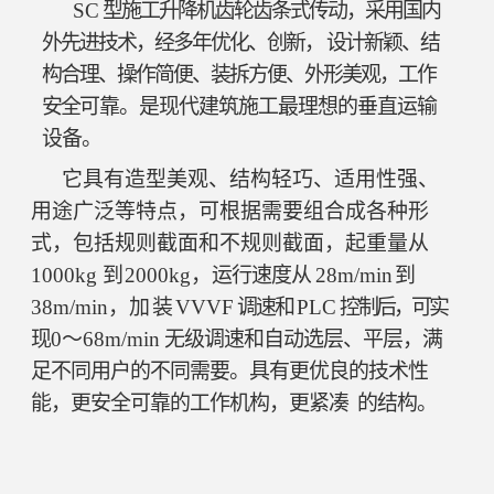
SC
型施工升降机齿轮齿条式传动，采用国内
外先进技术，经多年优化、
创新，
设计新颖、结
构合理、操作简便、装拆方便、外形美观，工作
安全
可靠。是现代建筑施工最理想的垂直运输
设备。
它具有造型美观、结构轻巧、适用性强、
用途广泛等特点，可根据
需要组合成各种形
式，包括规则截面和不规则截面，起重量从
1000kg
到
2000kg，
运行速度从
28m/min
到
38m/min，
加装
VVVF
调速和
PLC
控
制后，可实
现
0～68m/min
无级调速和自动选层、平层，满
足不同用户
的不同需要。具有更优良的技术性
能，更安全可靠的工作机构，更紧凑
的结构。